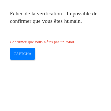
Pilote-HP.com
Échec de la vérification - Impossible de
MENU
confirmer que vous êtes humain.
Skip
to
content
Confirmez que vous n'êtes pas un robot.
CAPTCHA