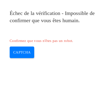
Pilote-HP.com
Échec de la vérification - Impossible de
MENU
confirmer que vous êtes humain.
Skip
to
content
Confirmez que vous n'êtes pas un robot.
CAPTCHA