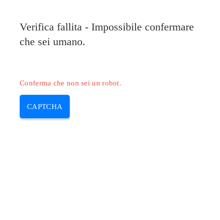
Pilote-HP.com
Verifica fallita - Impossibile confermare
MENU
che sei umano.
Skip
to
content
Conferma che non sei un robot.
CAPTCHA