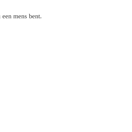
 u een mens bent.
pson
M277N en installeer