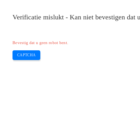
Pilote-HP.com
Verificatie mislukt - Kan niet bevestigen dat
HP
HP Deskjet
HP Laserjet
Canon
E
Skip
Bevestig dat u geen robot bent.
to
content
CAPTCHA
Download HP Pilot LaserJet Pro MFP 