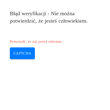
Pilote-HP.com
Błąd weryfikacji - Nie można
MENU
potwierdzić, że jesteś człowiekiem.
Skip
to
content
Potwierdź, że nie jesteś robotem.
CAPTCHA