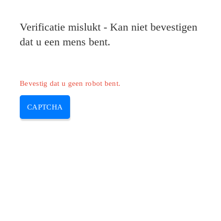
Pilote-HP.com
Verificatie mislukt - Kan niet bevestigen
MENU
dat u een mens bent.
Skip
to
content
Bevestig dat u geen robot bent.
CAPTCHA