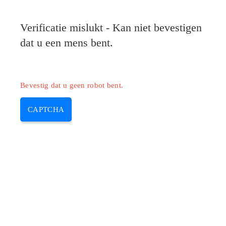
Pilote-HP.com
Verificatie mislukt - Kan niet bevestigen
MENU
dat u een mens bent.
Skip
to
content
Bevestig dat u geen robot bent.
CAPTCHA