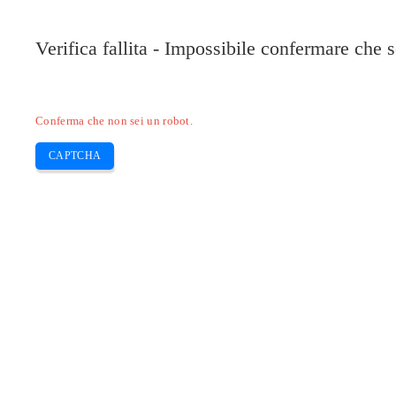
Pilote-HP.com
Verifica fallita - Impossibile confermare che 
HP
HP Deskjet
HP Laserjet
Canon
E
Skip
Conferma che non sei un robot.
to
content
CAPTCHA
Scarica il driver HP Deskjet 2722e p