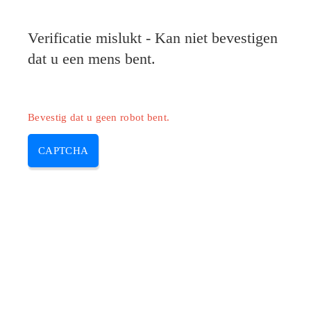
Pilote-HP.com
Verificatie mislukt - Kan niet bevestigen
MENU
dat u een mens bent.
Skip
to
content
Bevestig dat u geen robot bent.
CAPTCHA