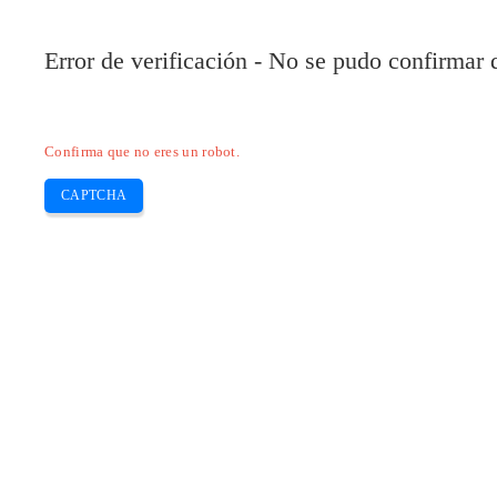
Pilote-HP.com
Error de verificación - No se pudo confirmar
HP
HP Deskjet
HP Laserjet
Canon
E
Skip
Confirma que no eres un robot.
to
content
CAPTCHA
Descargue el controlador Epson L130 y