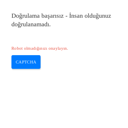
Pilote-HP.com
Doğrulama başarısız - İnsan olduğunuz
MENU
doğrulanamadı.
Skip
to
content
Robot olmadığınızı onaylayın.
CAPTCHA