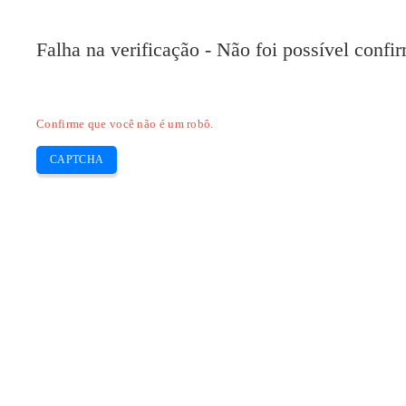
Pilote-HP.com
Falha na verificação - Não foi possível conf
HP
HP Deskjet
HP Laserjet
Canon
E
Skip
Confirme que você não é um robô.
to
content
CAPTCHA
Baixe o driver Epson L1300 e software