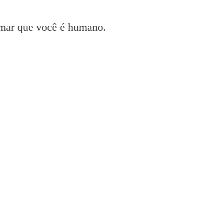
irmar que você é humano.
pson
 livre