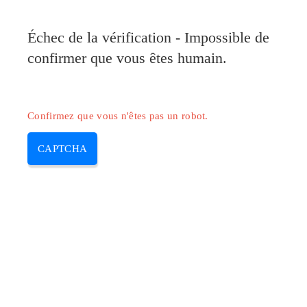
Pilote-HP.com
Échec de la vérification - Impossible de
MENU
confirmer que vous êtes humain.
Skip
to
content
Confirmez que vous n'êtes pas un robot.
CAPTCHA