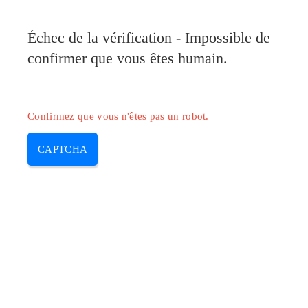
Pilote-HP.com
Échec de la vérification - Impossible de
MENU
confirmer que vous êtes humain.
Skip
to
content
Confirmez que vous n'êtes pas un robot.
CAPTCHA