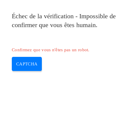
Pilote-HP.com
Échec de la vérification - Impossible de
MENU
confirmer que vous êtes humain.
Skip
to
content
Confirmez que vous n'êtes pas un robot.
CAPTCHA