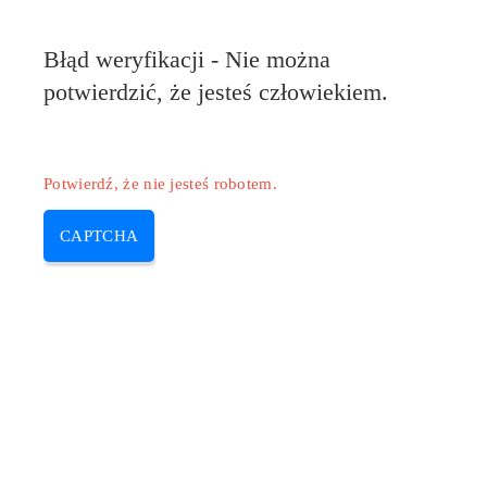
Pilote-HP.com
Błąd weryfikacji - Nie można
MENU
potwierdzić, że jesteś człowiekiem.
Skip
to
content
Potwierdź, że nie jesteś robotem.
CAPTCHA