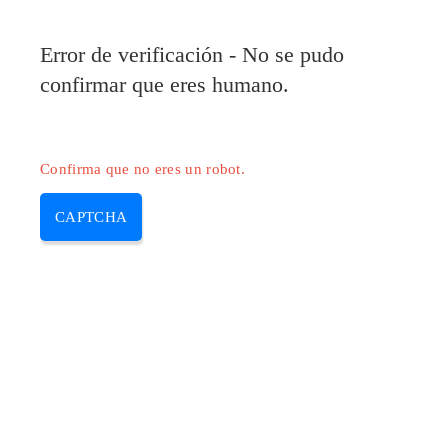
Pilote-HP.com
Error de verificación - No se pudo
MENU
confirmar que eres humano.
Skip
to
content
Confirma que no eres un robot.
CAPTCHA