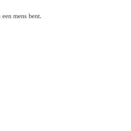
 u een mens bent.
pson
's en gratis software