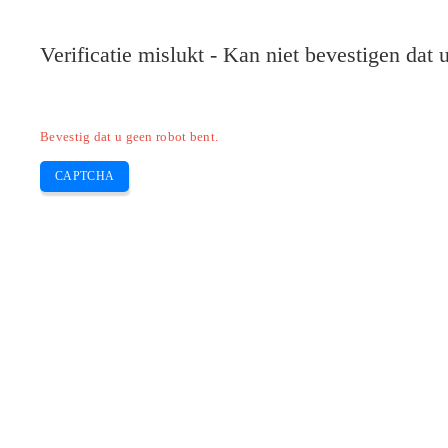
Pilote-HP.com
Verificatie mislukt - Kan niet bevestigen dat
HP
HP Deskjet
HP Laserjet
Canon
E
Skip
Bevestig dat u geen robot bent.
to
content
CAPTCHA
Download Epson L355 -stuurprogramma