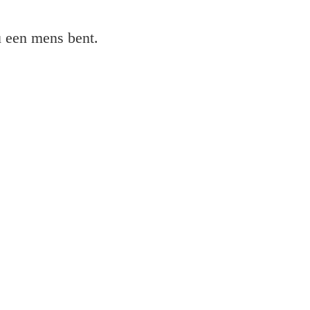
 u een mens bent.
pson