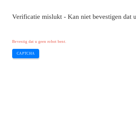
Pilote-HP.com
Verificatie mislukt - Kan niet bevestigen dat
HP
HP Deskjet
HP Laserjet
Canon
E
Skip
Bevestig dat u geen robot bent.
to
content
CAPTCHA
Download 802.11 n gratis software