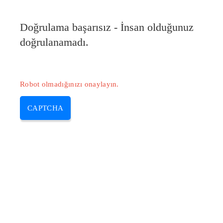
Pilote-HP.com
Doğrulama başarısız - İnsan olduğunuz
MENU
doğrulanamadı.
Skip
to
content
Robot olmadığınızı onaylayın.
CAPTCHA