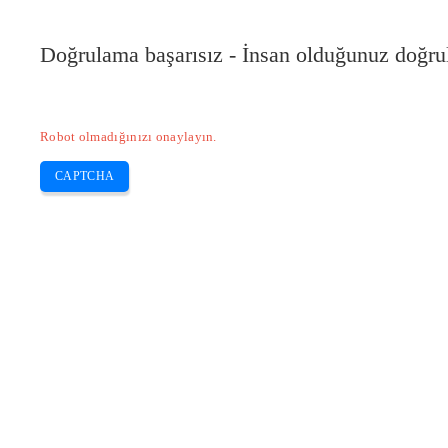
Pilote-HP.com
Doğrulama başarısız - İnsan olduğunuz doğru
HP
HP Deskjet
HP Laserjet
Canon
E
Skip
Robot olmadığınızı onaylayın.
to
content
CAPTCHA
Canon LBP 2900 Pilot ve Pencere ve 