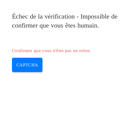
Pilote-HP.com
Échec de la vérification - Impossible de
MENU
confirmer que vous êtes humain.
Skip
to
content
Confirmez que vous n'êtes pas un robot.
CAPTCHA