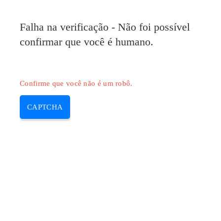
Pilote-HP.com
Falha na verificação - Não foi possível
MENU
confirmar que você é humano.
Skip
to
content
Confirme que você não é um robô.
CAPTCHA