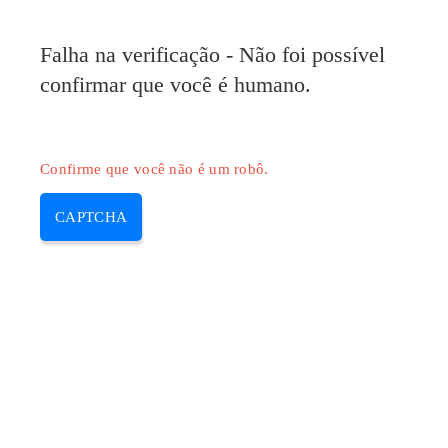
Pilote-HP.com
Falha na verificação - Não foi possível
MENU
confirmar que você é humano.
Skip
to
content
Confirme que você não é um robô.
CAPTCHA