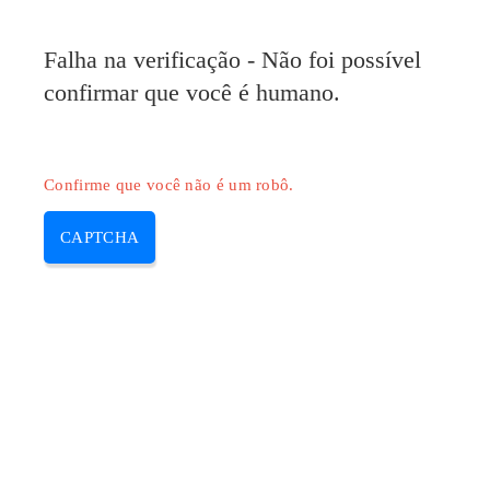
Pilote-HP.com
Falha na verificação - Não foi possível
MENU
confirmar que você é humano.
Skip
to
content
Confirme que você não é um robô.
CAPTCHA