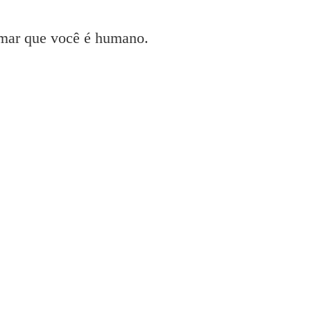
irmar que você é humano.
pson
indows e Mac