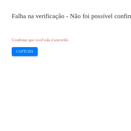
Pilote-HP.com
Falha na verificação - Não foi possível conf
HP
HP Deskjet
HP Laserjet
Canon
E
Skip
Confirme que você não é um robô.
to
content
CAPTCHA
Baixe o driver HP envy 5030 para W