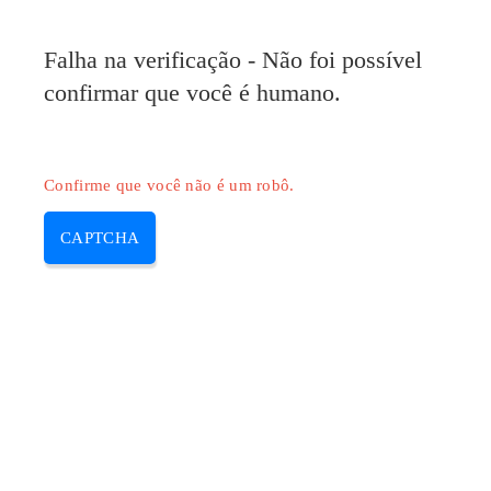
Pilote-HP.com
Falha na verificação - Não foi possível
MENU
confirmar que você é humano.
Skip
to
content
Confirme que você não é um robô.
CAPTCHA