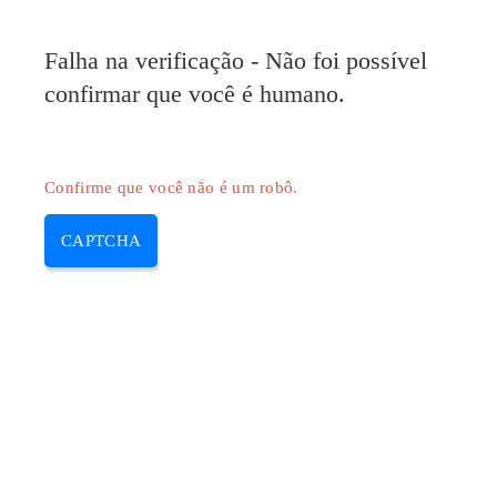
Pilote-HP.com
Falha na verificação - Não foi possível
MENU
confirmar que você é humano.
Skip
to
content
Confirme que você não é um robô.
CAPTCHA