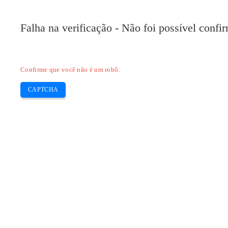
Pilote-HP.com
Falha na verificação - Não foi possível conf
HP
HP Deskjet
HP Laserjet
Canon
E
Skip
Confirme que você não é um robô.
to
content
CAPTCHA
Baixe o driver e o software HP Deskje