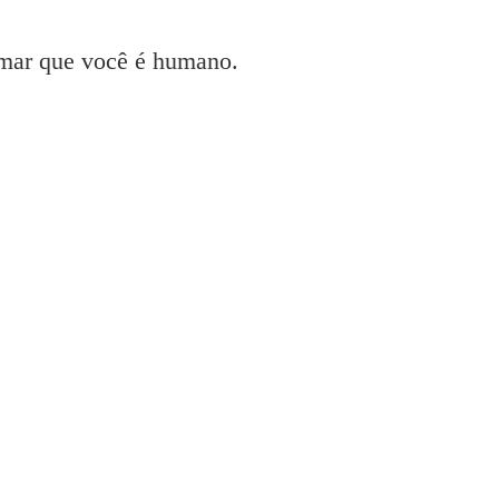
irmar que você é humano.
pson
t 2320 gratuitamente