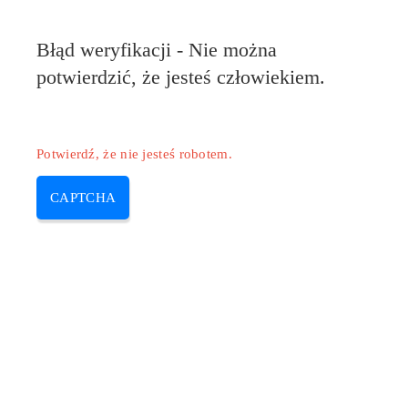
Pilote-HP.com
Błąd weryfikacji - Nie można
MENU
potwierdzić, że jesteś człowiekiem.
Skip
to
content
Potwierdź, że nie jesteś robotem.
CAPTCHA