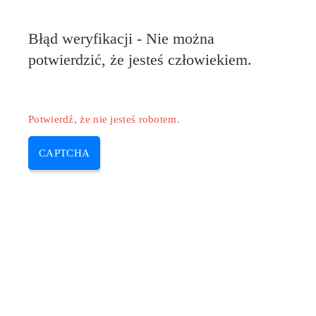
Pilote-HP.com
Błąd weryfikacji - Nie można
MENU
potwierdzić, że jesteś człowiekiem.
Skip
to
content
Potwierdź, że nie jesteś robotem.
CAPTCHA