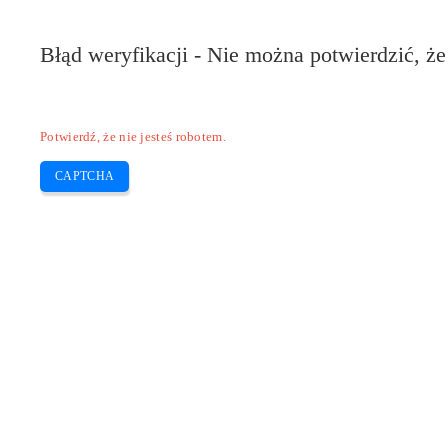
Pilote-HP.com
Błąd weryfikacji - Nie można potwierdzić, że
HP
HP Deskjet
HP Laserjet
Canon
E
Skip
Potwierdź, że nie jesteś robotem.
to
content
CAPTCHA
Pobierz sterownik Canon LBP6030B i