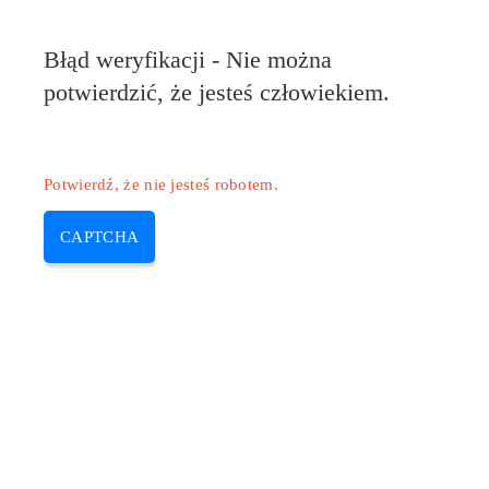
Pilote-HP.com
Błąd weryfikacji - Nie można
MENU
potwierdzić, że jesteś człowiekiem.
Skip
to
content
Potwierdź, że nie jesteś robotem.
CAPTCHA