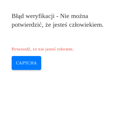
Pilote-HP.com
Błąd weryfikacji - Nie można
MENU
potwierdzić, że jesteś człowiekiem.
Skip
to
content
Potwierdź, że nie jesteś robotem.
CAPTCHA