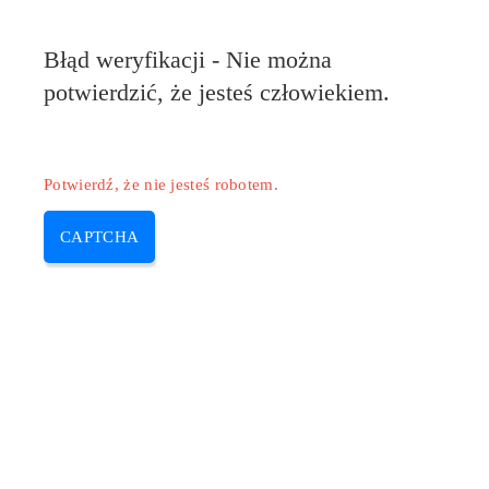
Pilote-HP.com
Błąd weryfikacji - Nie można
MENU
potwierdzić, że jesteś człowiekiem.
Skip
to
content
Potwierdź, że nie jesteś robotem.
CAPTCHA