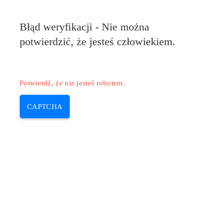
Pilote-HP.com
Błąd weryfikacji - Nie można
MENU
potwierdzić, że jesteś człowiekiem.
Skip
to
content
Potwierdź, że nie jesteś robotem.
CAPTCHA