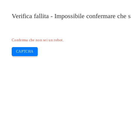
Pilote-HP.com
Verifica fallita - Impossibile confermare che 
HP
HP Deskjet
HP Laserjet
Canon
E
Skip
Conferma che non sei un robot.
to
content
CAPTCHA
Scarica Pilot Brother DCP L2540DW e