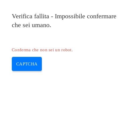
Pilote-HP.com
Verifica fallita - Impossibile confermare
MENU
che sei umano.
Skip
to
content
Conferma che non sei un robot.
CAPTCHA