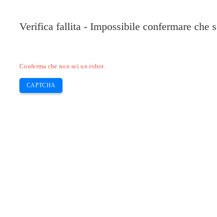
Pilote-HP.com
Verifica fallita - Impossibile confermare che 
HP
HP Deskjet
HP Laserjet
Canon
E
Skip
Conferma che non sei un robot.
to
content
CAPTCHA
Scarica driver snap ix 500 e software 