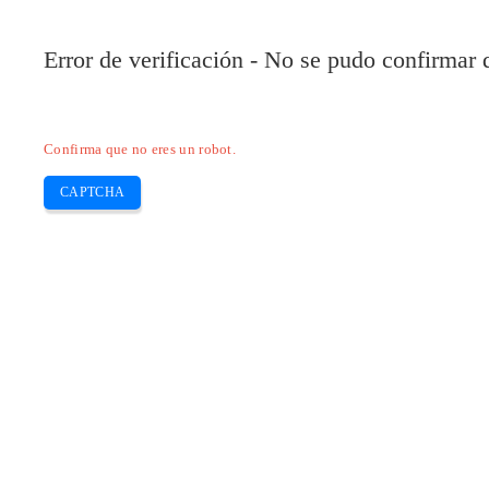
Pilote-HP.com
Error de verificación - No se pudo confirmar
HP
HP Deskjet
HP Laserjet
Canon
E
Skip
Confirma que no eres un robot.
to
content
CAPTCHA
Descargue el controlador Canon LBP