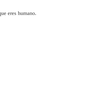
 que eres humano.
pson
ftware