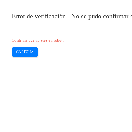
Pilote-HP.com
Error de verificación - No se pudo confirmar
HP
HP Deskjet
HP Laserjet
Canon
E
Skip
Confirma que no eres un robot.
to
content
CAPTCHA
Descargar Steelseries Rival 5 Free So