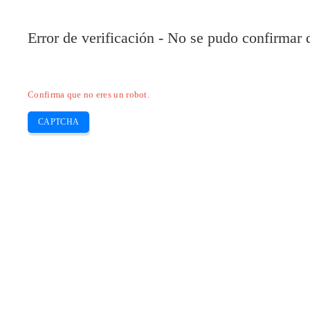
Pilote-HP.com
Error de verificación - No se pudo confirmar
HP
HP Deskjet
HP Laserjet
Canon
E
Skip
Confirma que no eres un robot.
to
content
CAPTCHA
Descargar software gratuito de Mantr