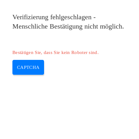
Pilote-HP.com
Verifizierung fehlgeschlagen -
MENU
Menschliche Bestätigung nicht möglich.
Skip
to
content
Bestätigen Sie, dass Sie kein Roboter sind.
CAPTCHA