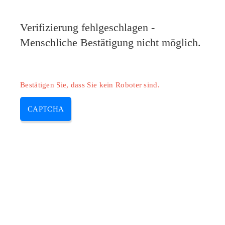
Pilote-HP.com
Verifizierung fehlgeschlagen -
MENU
Menschliche Bestätigung nicht möglich.
Skip
to
content
Bestätigen Sie, dass Sie kein Roboter sind.
CAPTCHA