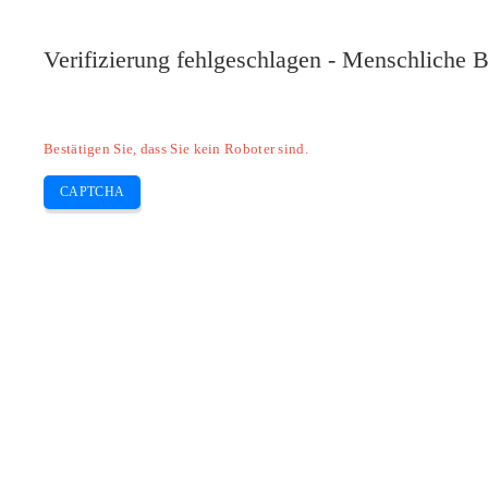
Pilote-HP.com
Verifizierung fehlgeschlagen - Menschliche B
HP
HP Deskjet
HP Laserjet
Canon
E
Skip
Bestätigen Sie, dass Sie kein Roboter sind.
to
content
CAPTCHA
Laden Sie NAPS2 -Treiber und kosten