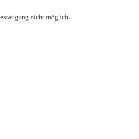
estätigung nicht möglich.
pson
lose Software herunter