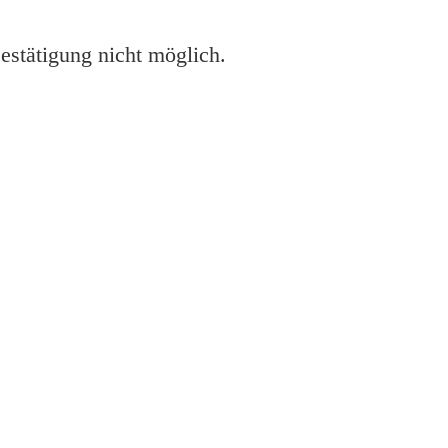
estätigung nicht möglich.
pson
oftware herunter