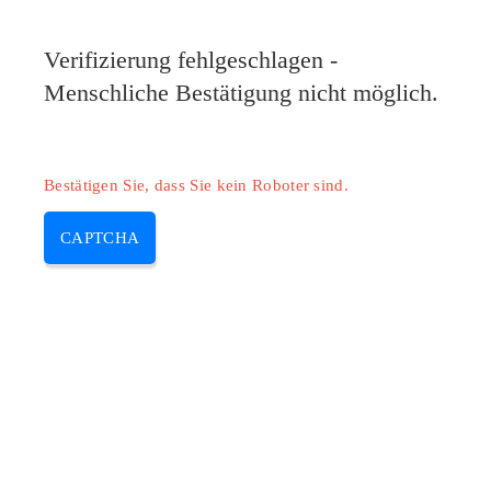
Pilote-HP.com
Verifizierung fehlgeschlagen -
MENU
Menschliche Bestätigung nicht möglich.
Skip
to
content
Bestätigen Sie, dass Sie kein Roboter sind.
CAPTCHA