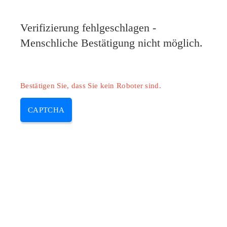
Pilote-HP.com
Verifizierung fehlgeschlagen -
MENU
Menschliche Bestätigung nicht möglich.
Skip
to
content
Bestätigen Sie, dass Sie kein Roboter sind.
CAPTCHA